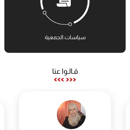
سياسات الجمعية
قـالـوا عنا