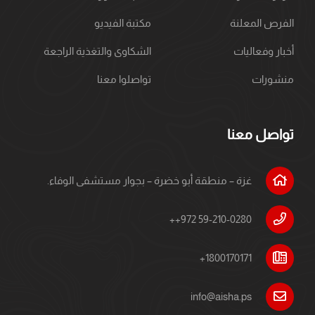
الفرص المعلنة
مكتبة الفيديو
أخبار وفعاليات
الشكاوى والتغذية الراجعة
منشورات
تواصلوا معنا
تواصل معنا
غزة – منطقة أبو خضرة – بجوار مستشفى الوفاء.
++972 59-210-0280
+1800170171
info@aisha.ps